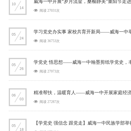
威海一中开展“岁月流金，桑榆静美”重阳节走
10
14
阅读 27031次
学习党史办实事 家校共育开新局——威海一中
05
24
阅读 36753次
学党史 悟思想——威海一中翰墨剪纸学党史，丰
05
26
阅读 27973次
精准帮扶，温暖育人——威海一中开展家庭经
06
03
阅读 27287次
【学党史 强信念 跟党走】威海一中民族学部
05
18