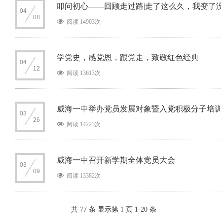
叩问初心——回顾走过路|走了这么久，我变了
04
08
阅读 14903次
学党史，感党恩，跟党走，致敬红色经典
04
12
阅读 13613次
威海一中举办党员发展对象暨入党积极分子培
03
26
阅读 14223次
威海一中召开新学期全体党员大会
03
09
阅读 13382次
共 77 条 显示第 1 页 1-20 条