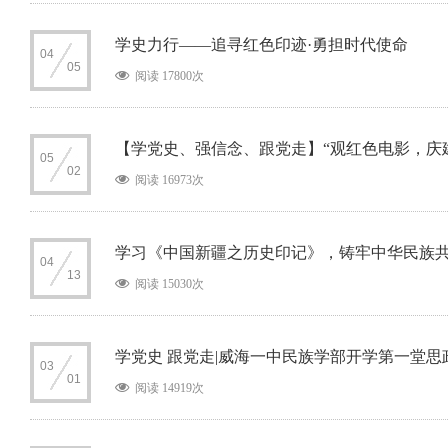
学史力行——追寻红色印迹·勇担时代使命
04
05
阅读 17800次
【学党史、强信念、跟党走】“观红色电影，庆
05
02
阅读 16973次
学习《中国新疆之历史印记》，铸牢中华民族
04
13
阅读 15030次
学党史 跟党走|威海一中民族学部开学第一堂思
03
01
阅读 14919次