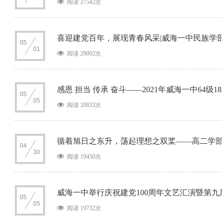
阅读 27542次
喜迎建党百年，展现青春风采|威海一中民族学部
05
01
阅读 29002次
感恩 担当 传承 奋斗——2021年威海一中64级
05
05
阅读 20833次
循着旭日之东升，荡起理想之双桨——高二学
04
30
阅读 19450次
威海一中举行庆祝建党100周年文艺汇演暨第
05
05
阅读 19732次