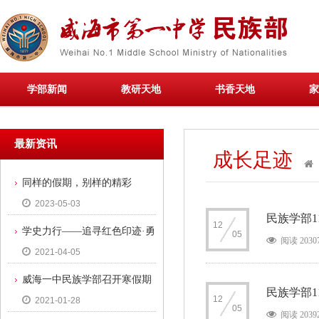
学部新闻
教研天地
书香天地
家
最新资讯
成长足迹
同样的假期，别样的精彩
2023-05-03
民族学部1
12
学史力行——追寻红色印迹·勇
05
阅读 2030
2021-04-05
担时代使命
威海一中民族学部召开寒假期
民族学部1
12
2021-01-28
间疫情防控暨安全教育工作会议
05
阅读 2039