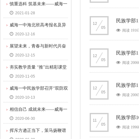
慎重选科 筑基未来——威海一
2021-01-28
中民族学部高一年级选科动员大
民族学部1
12
威海一中海北班高考报名及异
会
05
阅读 1916
2020-12-16
地班调研工作圆满结束
展望未来，青春与新时代共奋
民族学部1
2020-12-15
12
进——威海一中民族学部学习十
05
阅读 2006
夯实教学质量 “推”出精彩课堂
九届五中全会精神系列活动
2020-11-05
——威海一中校领导视导民族学
民族学部1
威海一中民族学部召开“双防双
12
部课堂
05
阅读 2006
2020-10-13
控”主题班会
相信自己 成就未来——威海一
民族学部1
2020-06-30
中民族学部召开高三主题班会及
11
05
阅读 1996
挥斥方遒正当下，策马扬鞭谱
家长会